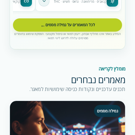
קנ
CO
קנאביס · מריחואנה · גראס · חשיש · THC
קוקאין · קראק ·
פתיחת
מידע
על
קנאביס
לכל המאמרים על גמילה מסמים
המידע באתר אינו מחליף אבחון, ייעוץ רפואי או טיפול מקצועי. הפסקת שימוש בחומרים
מסוימים עלולה לדרוש ליווי רפואי.
מומלץ לקריאה
מאמרים נבחרים
תכנים עדכניים ונקודות כניסה שימושיות למאגר.
גמילה מסמים