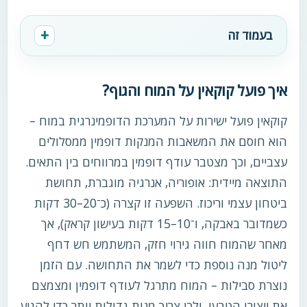
בעמוד זה
איך פועל קוקאין על המוח והגוף?
קוקאין פועל ישירות על המערכת הדופמינרגית במוח –
הוא חוסם את המשאבות המנקות דופמין ממסלולים
עצביים, וכך מצטבר עודף דופמין במרווחים בין התאים.
התוצאה מיידית: אופוריה, אנרגיה מוגברת, תחושת
ביטחון עצמי וריכוז. השפעה זו קצרה (כ־20–30 דקות
כשמדובר באבקה, ו־10–15 דקות בעישון קראק), אך
מאחר שהמוח חווה גירוי חזק, המשתמש חש דחף
ליטול מנה נוספת כדי לשמר את התחושה. עם הזמן
נוצרת סבילות – המוח מתרגל לעודף דופמין ומצמצם
את ייצורו הטבעי, ולכן צריך מנות גדולות יותר כדי להגיע