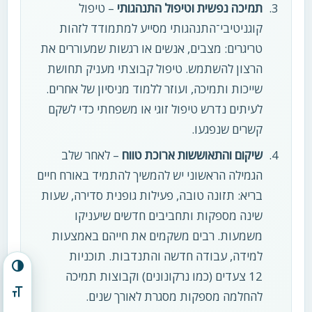
תמיכה נפשית וטיפול התנהגותי
– טיפול
קוגניטיבי־התנהגותי מסייע למתמודד לזהות
טריגרים: מצבים, אנשים או רגשות שמעוררים את
הרצון להשתמש. טיפול קבוצתי מעניק תחושת
שייכות ותמיכה, ועוזר ללמוד מניסיון של אחרים.
לעיתים נדרש טיפול זוגי או משפחתי כדי לשקם
קשרים שנפגעו.
שיקום והתאוששות ארוכת טווח
– לאחר שלב
הגמילה הראשוני יש להמשיך להתמיד באורח חיים
בריא: תזונה טובה, פעילות גופנית סדירה, שעות
שינה מספקות ותחביבים חדשים שיעניקו
משמעות. רבים משקמים את חייהם באמצעות
למידה, עבודה חדשה והתנדבות. תוכניות
הפעל/כבה ניגודיות גבוהה
12 צעדים (כמו נרקונונים) וקבוצות תמיכה
מתג גודל גופן
להחלמה מספקות מסגרת לאורך שנים.