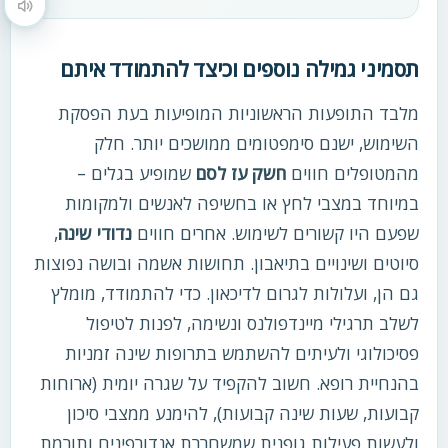
הקראת תוכן העמוד
תסמיני גמילה נוספים וכיצד להתמודד איתם
מלבד התופעות הראשוניות המופיעות בעת הפסקת
השימוש, ישנם סימפטומים ממושכים יותר. חלק
מהמטופלים חווים
חשק עז לסם
שמופיע בגלים –
במיוחד במצבי לחץ או בחשיפה לאנשים ולמקומות
שפעם היו קשורים לשימוש. אחרים חווים
נדודי שינה
,
סיוטים ושינויים בתיאבון. תחושות אשמה ובושה נפוצות
גם הן, ועלולות לגרום לדיכאון. כדי להתמודד, מומלץ
לשלב תרגילי מיינדפולנס ונשימה, לפנות לטיפול
פסיכולוגי ולעיתים להשתמש בתרופות שינה זמניות
בהנחיית רופא. חשוב להקפיד על שגרה יומית (ארוחות
קבועות, שעות שינה קבועות), להימנע ממצבי סיכון
ולעשות פעילות גופנית שמשחררת אנדורפינים ותורמת