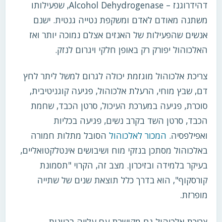
דהידרוגנז – Alcohol Dehydrogenase, שפעילותו
משתנה מאודם לאדם ומשקפת נטייה גנטית. ישנם
אנשים שהפעילות של האנזים אצלם נמוכה יותר ואז
האלכוהול יפורק רק באופן חלקי ויגרום לנזק.
צריכת אלכוהול מוגזמת יכולה לגרום למשל ליתר לחץ
דם, שבץ מוחי, הרעלת אלכוהול, פגיעה קוגניטיבית,
סוכרת, פגיעה במערכת העיכול, סרטן הכבד, שחמת
הכבד, סרטן השד בקרב נשים, פגיעה בכליות
ואפילפסיה.
המכור לאלכוהול
הסובל מתלות חמורה
באלכוהול מסתכן בנזקי מוח ושיבושים אינטלקטואליים,
בעיקר בלמידה ובזיכרון. מצב זה, הקרוי "תסמונת
קורסקוף", הוא בדרך כלל תוצאת שנים של שתייה
מופרזת.
צריכת אלכוהול גם מקושרת עם עלייה בכוונות