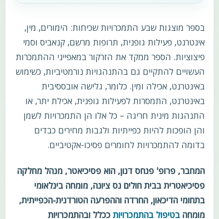
בספר מוצגות שבע התמכרויות שכיחות: הימורים, מין,
אינטרנט, פעילות גופנית, תרופות מרשם, קנאביס וסמי
פיצוציות. הספר ממקד את הזרקור במאפייני ההתמכרות
העשויים להתקיים גם בהתנהגויות נורמטיביות, כשימוש
באינטרנט, אכילה ומין. כלומר, גלישה אובססיבית
באינטרנט, התמסרות לפעילות גופנית, אכילת יתר, או
התנהגות מינית חריגה – כל אלו הן התמכרויות לשמן
והן הופכות להיות כפייתיות ולגבות מחירים כבדים
בדומה להתמכרויות לחומרים פסיכו-אקטיביים.
המחבר, פרופ' פנחס דנון, הוא פסיכיאטר, מנהל מחלקה
פסיכיאטרית בבית חולים נס ציונה, מומחה בינלאומי
בתחומי הדיכאון, החרדה וההפרעה הטורדנית-הכפייתית,
מומחה
בטיפול בהתמכרויות
ככלל ובהתמכרויות