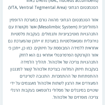
(NAc, nucleus accumbens) מתאים באזור
הטגמנטום הגחוני (VTA, Ventral Tegmental Area).
אזור הטגמנטום הגחוני מהווה גורם במערכת הדופמין
המזולימבית (Mesolimbic System) אשר מקושרת עם
התנהגויות מוטיבציוניות ותגמולים. בעקבות פלסטיות
נוירונלית ומטאפלסטיות במערכת זו ייתכן שהמערכת גם
אחראית ללמידה המבוססת על חיזוקים. כמו כן, ייתכן כי
אזור הקורטקס הפרפרונטלי אחראי גם הוא לחזק
התנהגויות צריכה של אלכוהול. תהליך הלמידה
בעקבות חיזוק המלווה בצריכת אלכוהול קשור למנגנון
ההתפתחות של ההתמכרות. התגובה לטריגרים
המעוררים את הרצון לשתות אלכוהול מועצמים על ידי
שינויים בסיגנלים של מסלולי גלוטמאט בעקבות הרגלי
צריכה מופרזים של אלכוהול.