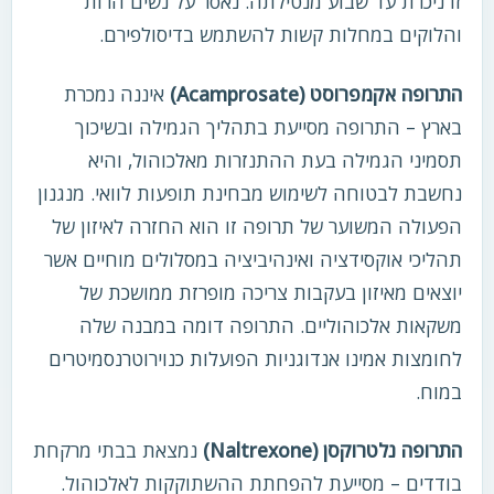
זו ניכרת עד שבוע מנטילתה. נאסר על נשים הרות
והלוקים במחלות קשות להשתמש בדיסולפירם.
התרופה אקמפרוסט (Acamprosate)
איננה נמכרת
בארץ – התרופה מסייעת בתהליך הגמילה ובשיכוך
תסמיני הגמילה בעת ההתנזרות מאלכוהול, והיא
נחשבת לבטוחה לשימוש מבחינת תופעות לוואי. מנגנון
הפעולה המשוער של תרופה זו הוא החזרה לאיזון של
תהליכי אוקסידציה ואינהיביציה במסלולים מוחיים אשר
יוצאים מאיזון בעקבות צריכה מופרזת ממושכת של
משקאות אלכוהוליים. התרופה דומה במבנה שלה
לחומצות אמינו אנדוגניות הפועלות כנוירוטרנסמיטרים
במוח.
התרופה נלטרוקסן (Naltrexone)
נמצאת בבתי מרקחת
בודדים – מסייעת להפחתת ההשתוקקות לאלכוהול.