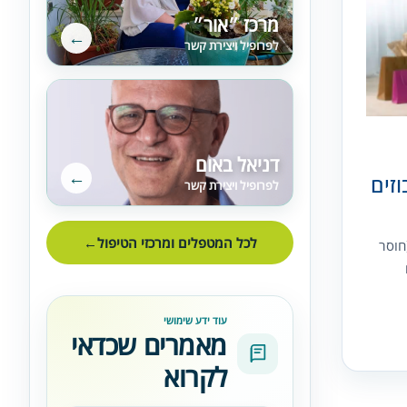
מרכז ״אור״
←
לפרופיל ויצירת קשר
דניאל באום
←
זים
לפרופיל ויצירת קשר
לכל המטפלים ומרכזי הטיפול
←
חוסר
עוד ידע שימושי
מאמרים שכדאי
לקרוא