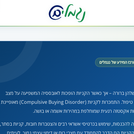
רכז המידע של נגמלים
להן ברורה – אך כאשר הקניות הופכות לאובססיה המשפיעה על מצב
כלכלי, מצב רוח ומערכות יחסים, מדובר בהפרעה שדורשת טיפול. התמכרות לקניות (Compulsive Buying Disorder) מאופיינת
שת אקסטזה רגעית שמוחלפת במהירות אשמה או בושה.
להכנסות, שימוש בכרטיסי אשראי רבים והצטברות חובות, קניות בסתר,
קניות הם הדרך להתמודד עם מצבי רוח או דימוי עצמי נמוך. לעיתים