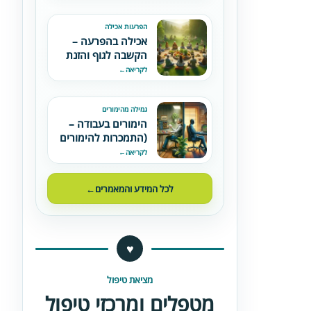
הפרעות אכילה
אכילה בהפרעה –
הקשבה לגוף והזנת
הלב הרעב
לקריאה
←
גמילה מהימורים
הימורים בעבודה –
(התמכרות להימורים
בעולם העבודה)
לקריאה
←
לכל המידע והמאמרים
←
♥
מציאת טיפול
מטפלים ומרכזי טיפול