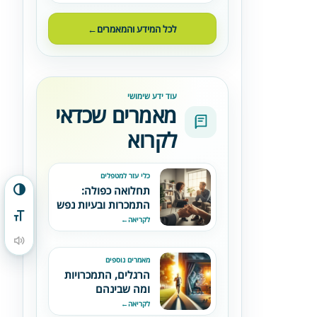
השליטה
לכל המידע והמאמרים
←
עוד ידע שימושי
מאמרים שכדאי
לקרוא
כלי עזר למטפלים
תחלואה כפולה:
הפעל/כבה ניגודיות גבוהה
התמכרות ובעיות נפש
– מדריך מקיף
מתג גודל גופן
לקריאה
←
הקראת תוכן העמוד
מאמרים נוספים
הרגלים, התמכרויות
ומה שבינהם
לקריאה
←