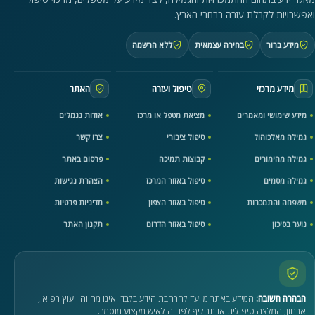
ואפשרויות לקבלת עזרה ברחבי הארץ.
מידע ברור
בחירה עצמאית
ללא הרשמה
מידע מרכזי
טיפול ועזרה
האתר
מידע שימושי ומאמרים
מציאת מטפל או מרכז
אודות נגמלים
גמילה מאלכוהול
טיפול ציבורי
צרו קשר
גמילה מהימורים
קבוצות תמיכה
פרסום באתר
גמילה מסמים
טיפול באזור המרכז
הצהרת נגישות
משפחה והתמכרות
טיפול באזור הצפון
מדיניות פרטיות
נוער בסיכון
טיפול באזור הדרום
תקנון האתר
הבהרה חשובה:
המידע באתר מיועד להרחבת הידע בלבד ואינו מהווה ייעוץ רפואי,
אבחון, המלצה טיפולית או תחליף לפנייה לאיש מקצוע מוסמך.