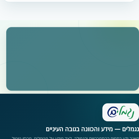
נגמלים — מידע והכוונה בגובה העיניים
מאגר ידע בתחום ההתמכרויות והגמילה, לצד מידע על מטפלים, מרכזי טיפול