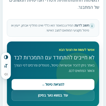
של המתבגר.
חשוב לדעת:
המידע במאמר הוא כללי ואינו מחליף אבחון, ייעוץ או
i
טיפול מקצועי המותאם למצב האישי.
אפשר לעשות את הצעד הבא
לא חייבים להתמודד עם התמכרות לבד
הפעל/כבה ניגודיות גבוהה
באתר ניתן להכיר אפשרויות טיפול, מטפלים ומרכזים לפי הצורך
מתג גודל גופן
והאזור המתאים לכם.
הקראת תוכן העמוד
למציאת טיפול
←
עוד בנושא נוער בסיכון