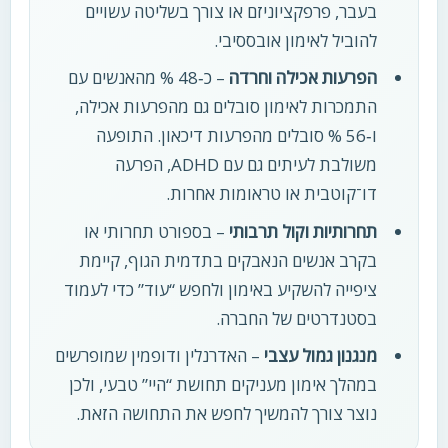
בעבר, פרפקציוניזם או צורך בשליטה עשויים
להוביל לאימון אובססיבי.
הפרעות אכילה וחרדה
– כ‑48 % מהאנשים עם
התמכרות לאימון סובלים גם מהפרעות אכילה,
ו‑56 % סובלים מהפרעות דיכאון. התופעה
משולבת לעיתים גם עם ADHD, הפרעה
דו־קוטבית או טראומות אחרות.
תחרותיות וקול תרבותי
– בספורט תחרותי או
בקרב אנשים הנאבקים בתדמית הגוף, קיימת
ציפייה להשקיע באימון ולחפש “עוד” כדי לעמוד
בסטנדרטים של החברה.
מנגנון גמול עצבי
– האדרנלין ודופמין שמופרשים
במהלך אימון מעניקים תחושת “היי” טבעי, ולכן
נוצר צורך להמשיך לחפש את התחושה הזאת.