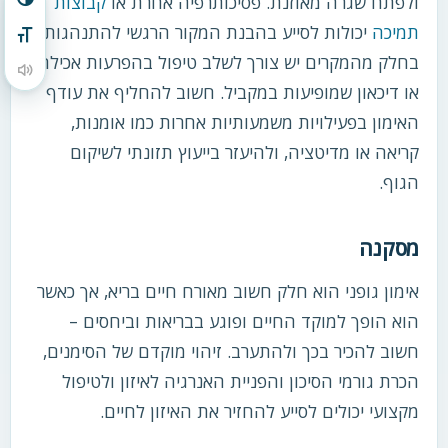
ולפתח שגרה מאוזנת. פסיכותרפיה אחרת או
קבוצות
הפעל/כבה ניגודיות גבוהה
תמיכה
יכולות לסייע בהבנת המקור הרגשי להתנהגות.
מתג גודל גופן
בחלק מהמקרים יש צורך לשלב טיפול בהפרעות אכילה
הקראת תוכן העמוד
או דיכאון שמופיעות במקביל. חשוב להחליף את עודף
האימון בפעילויות משמעותיות אחרות כמו אומנות,
קריאה או מדיטציה, ולהיעזר בייעוץ תזונתי לשיקום
הגוף.
מסקנה
אימון גופני הוא חלק חשוב מאורח חיים בריא, אך כאשר
הוא הופך למוקד החיים ופוגע בבריאות וביחסים –
חשוב להכיר בכך ולהתערב. זיהוי מוקדם של הסימנים,
הכרת גורמי הסיכון והפניית האנרגיה לאיזון ולטיפול
מקצועי יכולים לסייע להחזיר את האיזון לחיים.