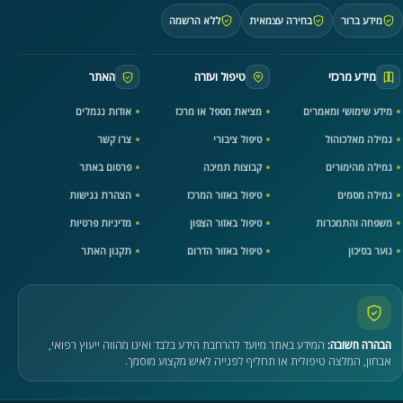
מידע ברור
בחירה עצמאית
ללא הרשמה
מידע מרכזי
טיפול ועזרה
האתר
מידע שימושי ומאמרים
מציאת מטפל או מרכז
אודות נגמלים
גמילה מאלכוהול
טיפול ציבורי
צרו קשר
גמילה מהימורים
קבוצות תמיכה
פרסום באתר
גמילה מסמים
טיפול באזור המרכז
הצהרת נגישות
משפחה והתמכרות
טיפול באזור הצפון
מדיניות פרטיות
נוער בסיכון
טיפול באזור הדרום
תקנון האתר
הבהרה חשובה:
המידע באתר מיועד להרחבת הידע בלבד ואינו מהווה ייעוץ רפואי,
אבחון, המלצה טיפולית או תחליף לפנייה לאיש מקצוע מוסמך.