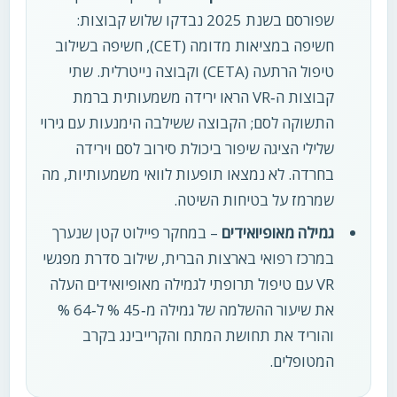
שפורסם בשנת 2025 נבדקו שלוש קבוצות:
חשיפה במציאות מדומה (CET), חשיפה בשילוב
טיפול הרתעה (CETA) וקבוצה נייטרלית. שתי
קבוצות ה‑VR הראו ירידה משמעותית ברמת
התשוקה לסם; הקבוצה ששילבה הימנעות עם גירוי
שלילי הציגה שיפור ביכולת סירוב לסם וירידה
בחרדה. לא נמצאו תופעות לוואי משמעותיות, מה
שמרמז על בטיחות השיטה.
גמילה מאופיואידים
– במחקר פיילוט קטן שנערך
במרכז רפואי בארצות הברית, שילוב סדרת מפגשי
VR עם טיפול תרופתי לגמילה מאופיואידים העלה
את שיעור ההשלמה של גמילה מ‑45 % ל‑64 %
והוריד את תחושת המתח והקרייבינג בקרב
המטופלים.