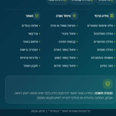
מידע מרכזי
טיפול ועזרה
האתר
מידע שימושי ומאמרים
מציאת מטפל או מרכז
אודות נגמלים
גמילה מאלכוהול
טיפול ציבורי
צרו קשר
גמילה מהימורים
קבוצות תמיכה
פרסום באתר
גמילה מסמים
טיפול באזור המרכז
הצהרת נגישות
משפחה והתמכרות
טיפול באזור הצפון
מדיניות פרטיות
נוער בסיכון
טיפול באזור הדרום
תקנון האתר
הבהרה חשובה:
המידע באתר מיועד להרחבת הידע בלבד ואינו מהווה ייעוץ רפואי,
אבחון, המלצה טיפולית או תחליף לפנייה לאיש מקצוע מוסמך.
כל הזכויות שמורות לאתר “׳נגמלים׳” | 2010–2026