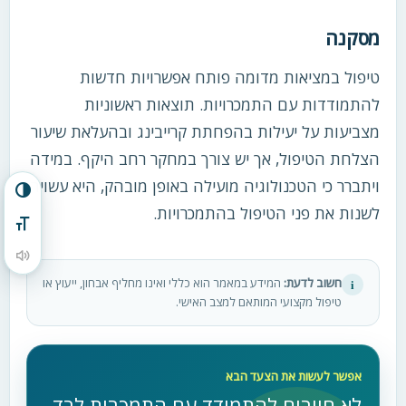
מסקנה
טיפול במציאות מדומה פותח אפשרויות חדשות
להתמודדות עם התמכרויות. תוצאות ראשוניות
מצביעות על יעילות בהפחתת קרייבינג ובהעלאת שיעור
הצלחת הטיפול, אך יש צורך במחקר רחב היקף. במידה
ויתברר כי הטכנולוגיה מועילה באופן מובהק, היא עשויה
הפעל/כבה ניגודיות גבוהה
לשנות את פני הטיפול בהתמכרויות.
מתג גודל גופן
הקראת תוכן העמוד
חשוב לדעת:
המידע במאמר הוא כללי ואינו מחליף אבחון, ייעוץ או
i
טיפול מקצועי המותאם למצב האישי.
אפשר לעשות את הצעד הבא
לא חייבים להתמודד עם התמכרות לבד