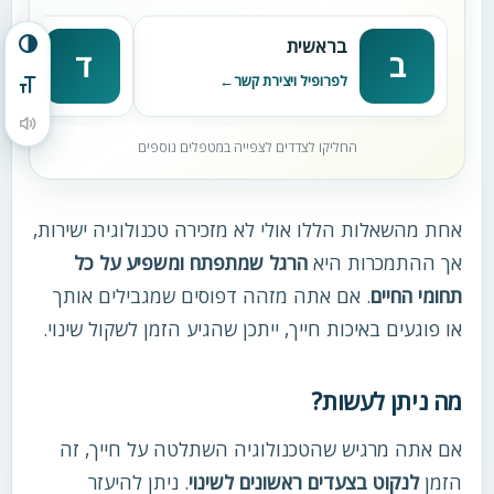
בראשית
דניא
הפעל/כבה ניגודיות גבוהה
ב
ד
לפרופיל ויצירת קשר
לפרופי
מתג גודל גופן
הקראת תוכן העמוד
החליקו לצדדים לצפייה במטפלים נוספים
אחת מהשאלות הללו אולי לא מזכירה טכנולוגיה ישירות,
אך ההתמכרות היא
הרגל שמתפתח ומשפיע על כל
תחומי החיים
. אם אתה מזהה דפוסים שמגבילים אותך
או פוגעים באיכות חייך, ייתכן שהגיע הזמן לשקול שינוי.
מה ניתן לעשות?
אם אתה מרגיש שהטכנולוגיה השתלטה על חייך, זה
הזמן
לנקוט בצעדים ראשונים לשינוי
. ניתן להיעזר