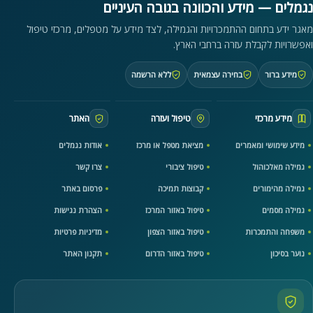
נגמלים — מידע והכוונה בגובה העיניים
מאגר ידע בתחום ההתמכרויות והגמילה, לצד מידע על מטפלים, מרכזי טיפול
ואפשרויות לקבלת עזרה ברחבי הארץ.
מידע ברור
בחירה עצמאית
ללא הרשמה
מידע מרכזי
טיפול ועזרה
האתר
מידע שימושי ומאמרים
מציאת מטפל או מרכז
אודות נגמלים
גמילה מאלכוהול
טיפול ציבורי
צרו קשר
גמילה מהימורים
קבוצות תמיכה
פרסום באתר
גמילה מסמים
טיפול באזור המרכז
הצהרת נגישות
משפחה והתמכרות
טיפול באזור הצפון
מדיניות פרטיות
נוער בסיכון
טיפול באזור הדרום
תקנון האתר