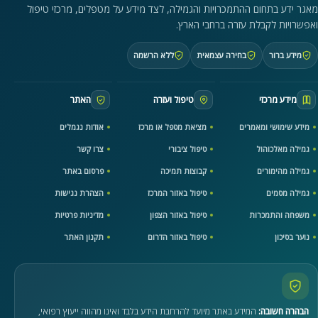
מאגר ידע בתחום ההתמכרויות והגמילה, לצד מידע על מטפלים, מרכזי טיפול
ואפשרויות לקבלת עזרה ברחבי הארץ.
מידע ברור
בחירה עצמאית
ללא הרשמה
מידע מרכזי
טיפול ועזרה
האתר
מידע שימושי ומאמרים
מציאת מטפל או מרכז
אודות נגמלים
גמילה מאלכוהול
טיפול ציבורי
צרו קשר
גמילה מהימורים
קבוצות תמיכה
פרסום באתר
גמילה מסמים
טיפול באזור המרכז
הצהרת נגישות
משפחה והתמכרות
טיפול באזור הצפון
מדיניות פרטיות
נוער בסיכון
טיפול באזור הדרום
תקנון האתר
הבהרה חשובה:
המידע באתר מיועד להרחבת הידע בלבד ואינו מהווה ייעוץ רפואי,