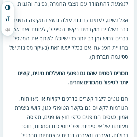
לנפגעת להתמודד עם מצבי החמרה, נסיגה והגנות.
הפעל/כבה ניגודיות גבוהה
אצל נשים, לעתים קרובות עולה נושא התקיפה המינית
מתג גודל גופן
כבר בשלבים מוקדמים בקשר הטיפולי, לעומת זאת אצל
הקראת תוכן העמוד
גברים דרוש זמן רב יותר כדי שיוכלו לשתף את המטפל
בחוויית הפגיעה, אם בכלל יעשו זאת (בעיקר מסיבות של
סטיגמה חברתית).
מכורים לסמים שהם גם נפגעי התעללות מינית, קשים
יותר לטיפול ממכורים אחרים.
הם נוטים ליצור קשרים בדרכים לקויות או מעוותות,
הגורמות לקשיים גם בקשר הטיפולי כגון; קושי ביצירת
אמון, כעסים המופנים כלפי חוץ או פנים, תפיסה
מעוותת של אינטימיות ושל יחסי כוח וסמכות, חוסר
גבולות, העברה והעברה נגדית עוצמתיות מהרגיל.