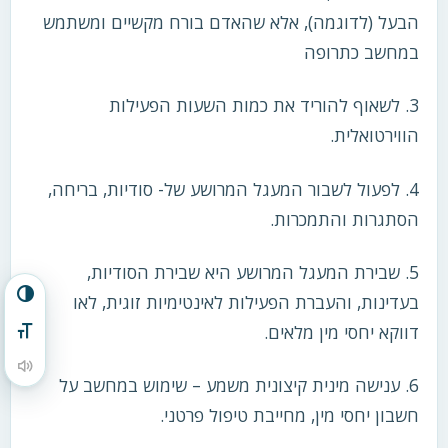
הבעל (לדוגמה), אלא שהאדם בורח מקשיים ומשתמש
במחשב כתרופה
3. לשאוף להוריד את כמות השעות הפעילות
הווירטואלית.
4. לפעול לשבור המעגל המרושע של- סודיות, בריחה,
הסתגרות והתמכרות.
5. שבירת המעגל המרושע היא שבירת הסודיות,
הפעל/כבה ניגודיות גבוהה
בעדינות, והעברת הפעילות לאינטימיות זוגית, לאו
דווקא יחסי מין מלאים.
מתג גודל גופן
הקראת תוכן העמוד
6. ענישה מינית קיצונית משמע – שימוש במחשב על
חשבון יחסי מין, מחייבת טיפול פרטני.