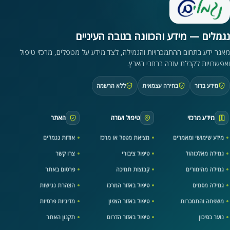
נגמלים — מידע והכוונה בגובה העיניים
מאגר ידע בתחום ההתמכרויות והגמילה, לצד מידע על מטפלים, מרכזי טיפול
ואפשרויות לקבלת עזרה ברחבי הארץ.
מידע ברור
בחירה עצמאית
ללא הרשמה
מידע מרכזי
טיפול ועזרה
האתר
מידע שימושי ומאמרים
מציאת מטפל או מרכז
אודות נגמלים
גמילה מאלכוהול
טיפול ציבורי
צרו קשר
גמילה מהימורים
קבוצות תמיכה
פרסום באתר
גמילה מסמים
טיפול באזור המרכז
הצהרת נגישות
משפחה והתמכרות
טיפול באזור הצפון
מדיניות פרטיות
נוער בסיכון
טיפול באזור הדרום
תקנון האתר