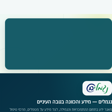
נגמלים — מידע והכוונה בגובה העיניים
מאגר ידע בתחום ההתמכרויות והגמילה, לצד מידע על מטפלים, מרכזי טיפול