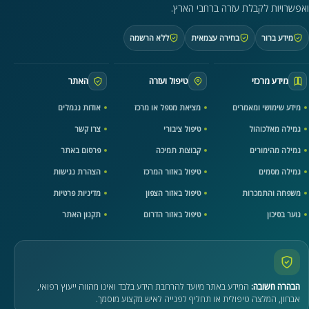
ואפשרויות לקבלת עזרה ברחבי הארץ.
מידע ברור
בחירה עצמאית
ללא הרשמה
מידע מרכזי
טיפול ועזרה
האתר
מידע שימושי ומאמרים
מציאת מטפל או מרכז
אודות נגמלים
גמילה מאלכוהול
טיפול ציבורי
צרו קשר
גמילה מהימורים
קבוצות תמיכה
פרסום באתר
גמילה מסמים
טיפול באזור המרכז
הצהרת נגישות
משפחה והתמכרות
טיפול באזור הצפון
מדיניות פרטיות
נוער בסיכון
טיפול באזור הדרום
תקנון האתר
הבהרה חשובה:
המידע באתר מיועד להרחבת הידע בלבד ואינו מהווה ייעוץ רפואי,
אבחון, המלצה טיפולית או תחליף לפנייה לאיש מקצוע מוסמך.