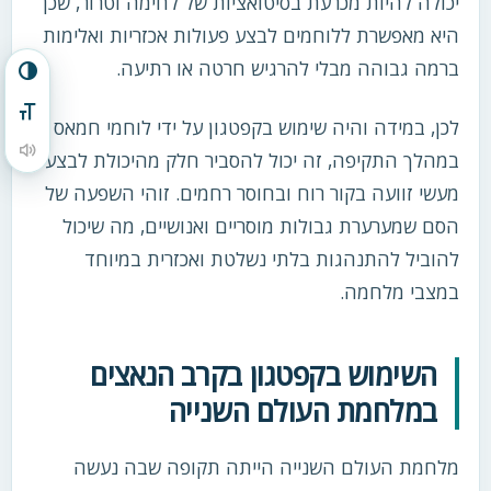
יכולה להיות מכרעת בסיטואציות של לחימה וטרור, שכן
היא מאפשרת ללוחמים לבצע פעולות אכזריות ואלימות
ברמה גבוהה מבלי להרגיש חרטה או רתיעה.
הפעל/כבה ניגודיות גבוהה
מתג גודל גופן
לכן, במידה והיה שימוש בקפטגון על ידי לוחמי חמאס
הקראת תוכן העמוד
במהלך התקיפה, זה יכול להסביר חלק מהיכולת לבצע
מעשי זוועה בקור רוח ובחוסר רחמים. זוהי השפעה של
הסם שמערערת גבולות מוסריים ואנושיים, מה שיכול
להוביל להתנהגות בלתי נשלטת ואכזרית במיוחד
במצבי מלחמה.
השימוש בקפטגון בקרב הנאצים
במלחמת העולם השנייה
מלחמת העולם השנייה הייתה תקופה שבה נעשה