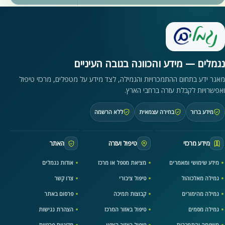
נגמלים — מידע והכוונה בגובה העיניים
מאגר ידע בתחום ההתמכרויות והגמילה, לצד מידע על מטפלים, מרכזי טיפול
ואפשרויות לקבלת עזרה ברחבי הארץ.
מידע ברור
בחירה עצמאית
ללא הרשמה
מידע מרכזי
טיפול ועזרה
האתר
מידע שימושי ומאמרים
מציאת מטפל או מרכז
אודות נגמלים
גמילה מאלכוהול
טיפול ציבורי
צרו קשר
גמילה מהימורים
קבוצות תמיכה
פרסום באתר
גמילה מסמים
טיפול באזור המרכז
הצהרת נגישות
משפחה והתמכרות
טיפול באזור הצפון
מדיניות פרטיות