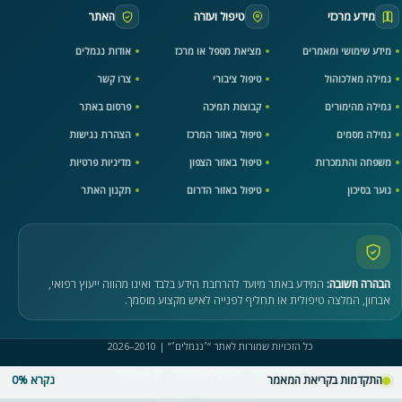
מידע מרכזי
טיפול ועזרה
האתר
מידע שימושי ומאמרים
מציאת מטפל או מרכז
אודות נגמלים
גמילה מאלכוהול
טיפול ציבורי
צרו קשר
גמילה מהימורים
קבוצות תמיכה
פרסום באתר
גמילה מסמים
טיפול באזור המרכז
הצהרת נגישות
משפחה והתמכרות
טיפול באזור הצפון
מדיניות פרטיות
נוער בסיכון
טיפול באזור הדרום
תקנון האתר
הבהרה חשובה:
המידע באתר מיועד להרחבת הידע בלבד ואינו מהווה ייעוץ רפואי,
אבחון, המלצה טיפולית או תחליף לפנייה לאיש מקצוע מוסמך.
כל הזכויות שמורות לאתר “׳נגמלים׳” | 2010–2026
מפת האתר
תקנון למטפלים
פייסבוק
התקדמות בקריאת המאמר
נקרא 0%
עיצוב ובנייה —
BlindFlow