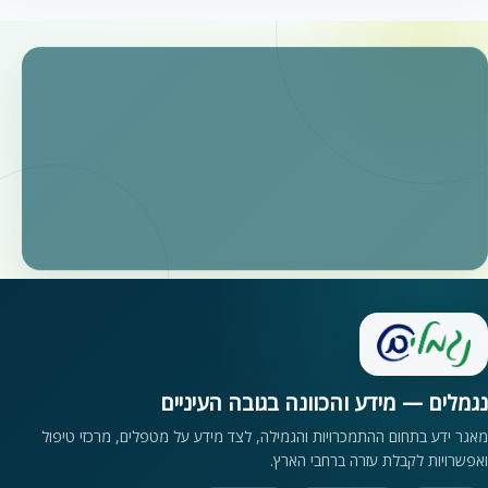
נגמלים — מידע והכוונה בגובה העיניים
מאגר ידע בתחום ההתמכרויות והגמילה, לצד מידע על מטפלים, מרכזי טיפול
ואפשרויות לקבלת עזרה ברחבי הארץ.