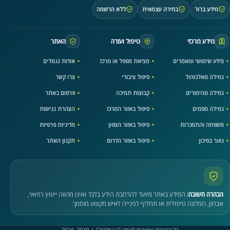
מידע ברור
בחירה עצמאית
ללא הרשמה
מידע מרכזי
טיפול ועזרה
האתר
מידע שימושי ומאמרים
מציאת מטפל או מרכז
אודות נגמלים
גמילה מאלכוהול
טיפול ציבורי
צרו קשר
גמילה מהימורים
קבוצות תמיכה
פרסום באתר
גמילה מסמים
טיפול באזור המרכז
הצהרת נגישות
משפחה והתמכרות
טיפול באזור הצפון
מדיניות פרטיות
נוער בסיכון
טיפול באזור הדרום
תקנון האתר
הבהרה חשובה:
המידע באתר מיועד להרחבת הידע בלבד ואינו מהווה ייעוץ רפואי,
אבחון, המלצה טיפולית או תחליף לפנייה לאיש מקצוע מוסמך.
כל הזכויות שמורות לאתר “׳נגמלים׳” | 2010–2026