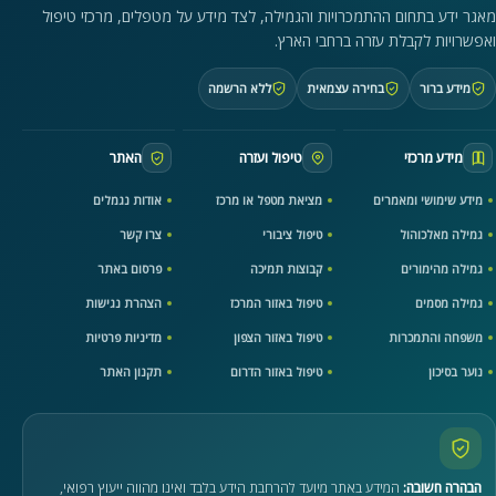
מאגר ידע בתחום ההתמכרויות והגמילה, לצד מידע על מטפלים, מרכזי טיפול
ואפשרויות לקבלת עזרה ברחבי הארץ.
מידע ברור
בחירה עצמאית
ללא הרשמה
מידע מרכזי
טיפול ועזרה
האתר
מידע שימושי ומאמרים
מציאת מטפל או מרכז
אודות נגמלים
גמילה מאלכוהול
טיפול ציבורי
צרו קשר
גמילה מהימורים
קבוצות תמיכה
פרסום באתר
גמילה מסמים
טיפול באזור המרכז
הצהרת נגישות
משפחה והתמכרות
טיפול באזור הצפון
מדיניות פרטיות
נוער בסיכון
טיפול באזור הדרום
תקנון האתר
הבהרה חשובה:
המידע באתר מיועד להרחבת הידע בלבד ואינו מהווה ייעוץ רפואי,