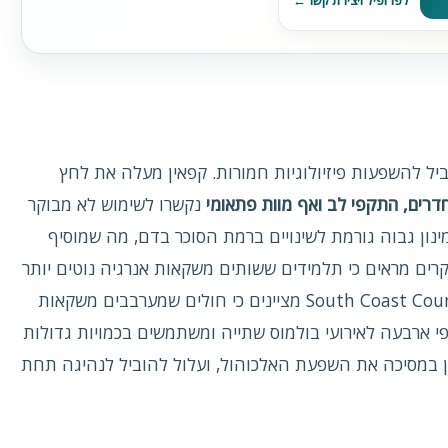
לפרופיל ויצירת קשר
יל להשפעות פיזיולוגיות חמורות. קפאין מעלה את לחץ
דרים, התקפי לב ואף מוות פתאומי
נקשרו לשימוש לא מבוקר
נון גבוה גורמת לשינויים ברמת הסוכר בדם, מה שמוסיף
ייה במשקל. מחקרים מראים כי תלמידים ששותים משקאות אנרגיה נוטים יותר
לצרוך אלכוהול, סיגריות וסמים. ב‑South Coast Counseling מציינים כי חולים שמערבבים משקאות
פי ארבעה לאירועי בולמוס שתייה ומשתמשים בכמויות גדולות
ין במסיכה את השפעת האלכוהול, ועלול להוביל לנהיגה תחת