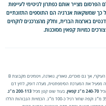
ולם הפרסום מצייר אותם כפתרון לגיטימי לעייפות
על כך שמשקאות אנרגיה הם התוספים התזונתיים
ודנטים בארצות הברית, וחלק מהצרכנים לוקחים
ורכים כמויות קפאין מסוכנות.
רוב משקאות האנרגיה מכילים קפאין כממריץ העיקרי, אך גם סוכרים, טאורין, גוארנה, ויטמינים מקבוצת B
 גבוה מפעיל את המערכת הסימפתטית, מעלה דופק, לחץ דם
כיל
70‑240 מ״ג קפאין
, בעוד שוט קטן מכיל
113‑200 מ״ג
.
במקביל, פחית קולה (12 אונקיות) מכילה כ‑35 מ״ג וקפה שחור רגיל כ‑100 מ״ג. הכמויות הגבוהות הללו