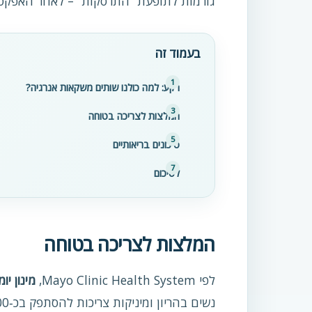
גורמות לתופעת “התרסקות” – לאחר האפקט 
בעמוד זה
רקע: למה כולנו שותים משקאות אנרגיה?
המלצות לצריכה בטוחה
סיכונים בריאותיים
לסיכום
המלצות לצריכה בטוחה
לפי Mayo Clinic Health System,
מינון יומי של עד 400 מ״ג 