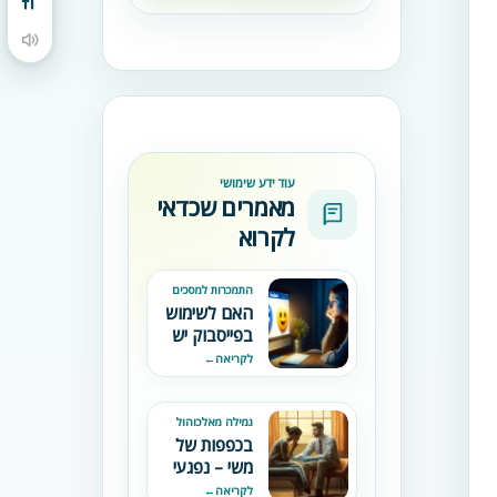
מתג גודל גופן
הקראת תוכן העמוד
עוד ידע שימושי
מאמרים שכדאי
לקרוא
התמכרות למסכים
האם לשימוש
בפייסבוק יש
השפעה על
לקריאה
←
מצבנו
הנפשי?
גמילה מאלכוהול
בכפפות של
משי – נפגעי
טראומה
לקריאה
←