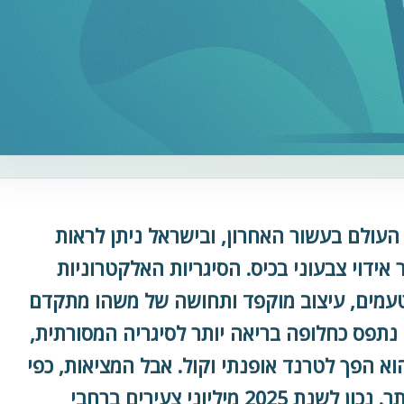
Vaping) כבשה את העולם בעשור האחרון, ובישראל ניתן לראות
אידוי צבעוני בכיס. הסיגריות האלקטרוניות
טעמים, עיצוב מוקפד ותחושה של משהו מתקדם
 נתפס כחלופה בריאה יותר לסיגריה המסורתית,
וא הפך לטרנד אופנתי וקול. אבל המציאות, כפי
שעולה ממחקרים, מורכבת הרבה יותר. נכון לשנת 2025 מיליוני צעירים ברחבי