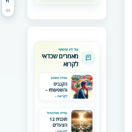
מתג גודל גופן
הקראת תוכן העמוד
עוד ידע שימושי
מאמרים שכדאי
לקרוא
גמילה מסמים
הקנביס
והשפעותיו –
התרשמויות
לקריאה
←
ומסקנות
מטיפול בנוער
משתמש
גמילה מאלכוהול
תוכנית 12
הצעדים
(גמילה
לקריאה
←