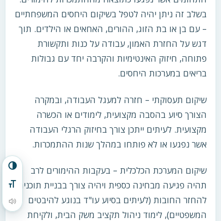
בשלב זה ניתן יהיה לטפל בשיקום היחסים המשפחתיים
– עם בן או בת הזוג, ההורים, האחאים או הילדים. תוך
דגש על החזרת האמון, עבודה על כנות ותקשורת
פתוחה, חיזוק האינטימיות והקרבה יחד עם גבולות
בריאים במערכות היחסים.
שיקום תעסוקתי – חזרה למעגל העבודה, ובמקרה
הצורך סיוע בהסבה מקצועית, לימודים או הכשרה
מקצועית. לעיתים ייתכן צורך בחיזוק הרגלי העבודה
אשר נפגעו או לא פותחו במהלך שנות ההתמכרות.
הפעל/כבה ניגודיות גבוהה
שיקום המערכת הכלכלית – בעקבות ההימורים לרב
תהיה פגיעה מבחינה כספית ויהיה צורך בבניית תוכנית
מתג גודל גופן
להחזר החובות (לעיתים בסיוע עו"ד בנוגע להיבטים
הקראת תוכן העמוד
המשפטיים), לימוד ניהול תקציב משק הבית, ולקיחת