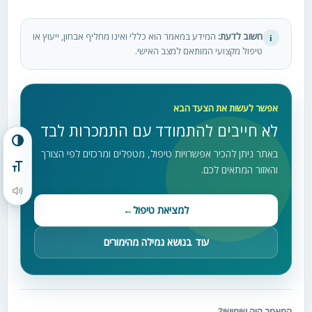
חשוב לדעת:
המידע במאמר הוא כללי ואינו מחליף אבחון, ייעוץ או
i
טיפול מקצועי המותאם למצב האישי.
אפשר לעשות את הצעד הבא
לא חייבים להתמודד עם התמכרות לבד
הפעל/כבה ניגודיות גבוהה
באתר ניתן להכיר אפשרויות טיפול, מטפלים ומרכזים לפי הצורך
והאזור המתאים לכם.
מתג גודל גופן
הקראת תוכן העמוד
למציאת טיפול
←
עוד בנושא גמילה מהימורים
המאמר היה שימושי?