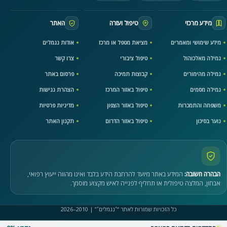
מידע מרכזי
טיפול ועזרה
האתר
מידע שימושי ומאמרים
מציאת מטפל או מרכז
אודות נגמלים
גמילה מאלכוהול
טיפול ציבורי
צרו קשר
גמילה מהימורים
קבוצות תמיכה
פרסום באתר
גמילה מסמים
טיפול באזור המרכז
הצהרת נגישות
משפחה והתמכרות
טיפול באזור הצפון
מדיניות פרטיות
נוער בסיכון
טיפול באזור הדרום
תקנון האתר
הבהרה חשובה:
המידע באתר מיועד להרחבת הידע בלבד ואינו מהווה ייעוץ רפואי,
אבחון, המלצה טיפולית או תחליף לפנייה לאיש מקצוע מוסמך.
כל הזכויות שמורות לאתר “׳נגמלים׳” | 2010–2026
מפת האתר
תקנון למטפלים
פייסבוק