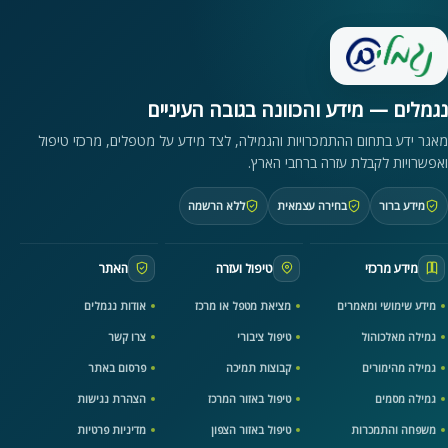
נגמלים — מידע והכוונה בגובה העיניים
מאגר ידע בתחום ההתמכרויות והגמילה, לצד מידע על מטפלים, מרכזי טיפול
ואפשרויות לקבלת עזרה ברחבי הארץ.
מידע ברור
בחירה עצמאית
ללא הרשמה
מידע מרכזי
טיפול ועזרה
האתר
מידע שימושי ומאמרים
מציאת מטפל או מרכז
אודות נגמלים
גמילה מאלכוהול
טיפול ציבורי
צרו קשר
גמילה מהימורים
קבוצות תמיכה
פרסום באתר
גמילה מסמים
טיפול באזור המרכז
הצהרת נגישות
משפחה והתמכרות
טיפול באזור הצפון
מדיניות פרטיות