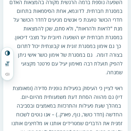
השפעה נוספת ברמה הרגשית מקורה בהמצאות האדם
במסגרת חברתית. לדוגמא, אחת הסיסמאות בתחום
חדרי הכושר טוענת כי אנשים מגיעים לחדר הכושר על
מנת "לראות ולהראות", ולא סתם, שכן להמצאות
במסגרת חברתית יש השפעה חיובית על מצבי דיכאון.
כך גם אימון במסגרת זוגית או קבוצתית יכול לתרום
בצורה דומה. גם במסגרת של אימון כושר אישי ניתן
הפעל/כבה ניגודיות גבוהה
להפיק תועלת רבה מאימון יעיל עם פרטנר מקצועי
מתג גודל גופן
שמנחה.
הקראת תוכן העמוד
ראוי לציין כי העיסוק בפעילות גופנית סדירה (ומאומצת
דיו) גם מהווה הסחת דעת משמעותית מהיום-יום.
במהלך שעת פעילות והתרכזות במאמצים ובסביבה
החדשה (חדר כושר, נוף, פארק..) – אנו נוטים לשכוח
זמנית את הדברים שמטרידים אותנו או מלחיצים אותנו