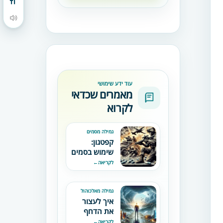
מתג גודל גופן
הקראת תוכן העמוד
עוד ידע שימושי
מאמרים שכדאי
לקרוא
גמילה מסמים
קפטגון:
שימוש בסמים
לצורך לחימה
לקריאה
←
ושחרור
עכבות
גמילה מאלכוהול
איך לעצור
את הדחף
לסמים
לקריאה
←