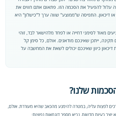
ה עלול להפעיל את הסכמה הזו. פתאום אתם חווים את
ו דיכאון. התפיסה ש"ממוצע" שווה ערך ל"כישלון" היא
ים מאוד לסימני דחייה או לפחד מלהישאר לבד, זוהי
קינה, ייתכן שאינכם מודאגים. אולם, כל סימן קל
 דיכאון כיוון שאינכם יכולים לשאת את המחשבה על
הסכמות שלנו?
דרכים לפצות עליה, במטרה להימנע מהכאב שהיא מעוררת. אולם,
א יוצר בעיות חדשות. נביא מספר דוגמאות נפוצות: